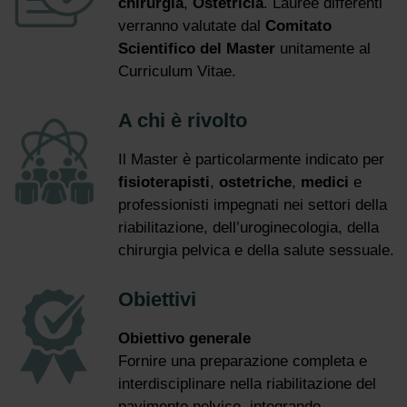
chirurgia
,
Ostetricia
. Lauree differenti
verranno valutate dal
Comitato
Scientifico del Master
unitamente al
Curriculum Vitae.
A chi è rivolto
Il Master è particolarmente indicato per
fisioterapisti
,
ostetriche
,
medici
e
professionisti impegnati nei settori della
riabilitazione, dell’uroginecologia, della
chirurgia pelvica e della salute sessuale.
Obiettivi
Obiettivo generale
Fornire una preparazione completa e
interdisciplinare nella riabilitazione del
pavimento pelvico, integrando