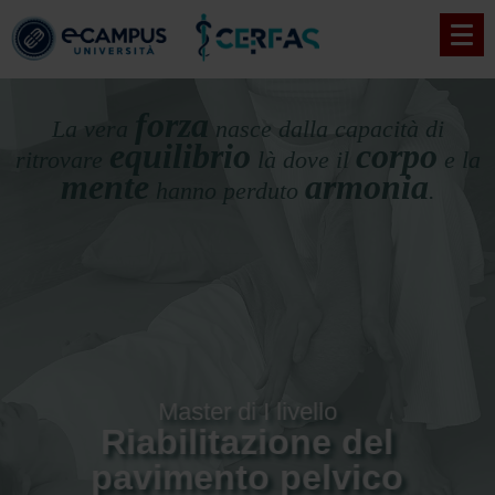
forza
La vera
nasce
dalla capacità di
equilibrio
corpo
ritrovare
là dove il
e la
mente
armonia
hanno perduto
.
Master di I livello
Riabilitazione del
pavimento pelvico