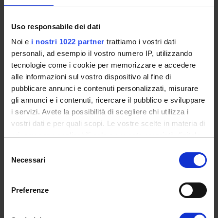
G1 - Aspetti legislativi e manageriali
G2 - Aspetti clinici e diagnostici delle patologie del
Uso responsabile dei dati
pavimento pelvico
G3 - Aspetti fisioterapici dalla valutazione al
Noi e
i nostri 1022 partner
trattiamo i vostri dati
trattamento
personali, ad esempio il vostro numero IP, utilizzando
G4 - Approccio bio-psico-sociale alle patologie del
tecnologie come i cookie per memorizzare e accedere
pavimento pelvico
alle informazioni sul vostro dispositivo al fine di
G5 - Aspetti di sessuologia e approccio alla comunità
pubblicare annunci e contenuti personalizzati, misurare
LGBTQIA
gli annunci e i contenuti, ricercare il pubblico e sviluppare
i servizi. Avete la possibilità di scegliere chi utilizza i
Richiedi info
vostri dati e per quali scopi. Le vostre scelte in materia di
privacy sono applicabili solo su questa proprietà digitale
in cui avete effettuato le vostre scelte. È possibile
Selezione
modificare o revocare il proprio consenso in qualsiasi
Necessari
del
momento dalla Dichiarazione sui cookie o facendo clic
Scarica il programma
consenso
PDF
sull'icona di attivazione della privacy.
Preferenze
Con il tuo consenso, vorremmo anche: