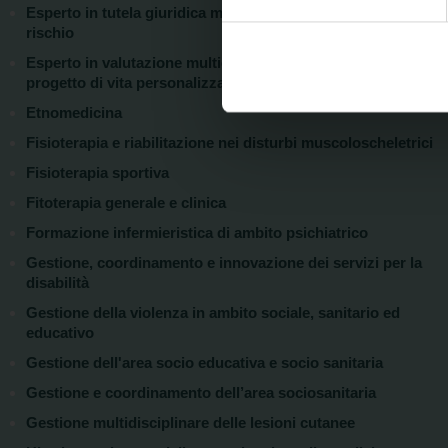
Esperto in tutela giuridica medicina legale e gestione-del-
Approfondisci come vengono el
rischio
modificare o ritirare il tuo 
Esperto in valutazione multidimensionale della disabilità e
progetto di vita personalizzato (L.62/2024)
Utilizziamo i cookie per perso
nostro traffico. Condividiamo 
Etnomedicina
di analisi dei dati web, pubbl
Fisioterapia e riabilitazione nei disturbi muscoloscheletrici
che hanno raccolto dal suo uti
Fisioterapia sportiva
Fitoterapia generale e clinica
Formazione infermieristica di ambito psichiatrico
Gestione, coordinamento e innovazione dei servizi per la
disabilità
Gestione della violenza in ambito sociale, sanitario ed
educativo
Gestione dell'area socio educativa e socio sanitaria
Gestione e coordinamento dell’area sociosanitaria
Gestione multidisciplinare delle lesioni cutanee