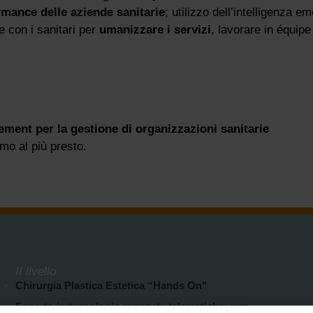
rmance delle aziende sanitarie
; utilizzo dell’intelligenza em
re con i sanitari per
umanizzare i servizi
, lavorare in équipe
ment per la gestione di organizzazioni sanitarie
remo al più presto.
II livello
Chirurgia Plastica Estetica “Hands On"
Esperto in tecnologie avanzate telematiche: uso