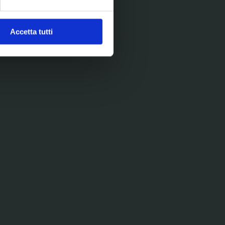
ezione dettagli
. Puoi
Accetta tutti
l media e per analizzare il
nostri partner che si occupano
azioni che ha fornito loro o