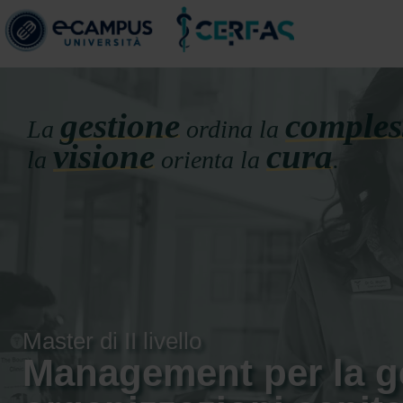
gestione
comples
La
ordina la
visione
cura
la
orienta la
.
Master di II livello
Management per la g