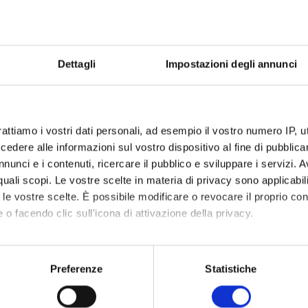
microprocessori per patologie cardiovascolari e/o
nefrologiche gravi
Esperto in salute, sicurezza e ambiente nei luoghi di lavoro
privati e pubblici – HSE Management
Dettagli
Impostazioni degli annunci
Fitoterapia clinica
Gestione della violenza in ambito sociale, sanitario ed
educativo
rattiamo i vostri dati personali, ad esempio il vostro numero IP, 
Gestione dell'area socio educativa e socio sanitaria
dere alle informazioni sul vostro dispositivo al fine di pubblica
La medicina estetica
nunci e i contenuti, ricercare il pubblico e sviluppare i servizi. A
Management per la direzione di struttura complessa
r quali scopi. Le vostre scelte in materia di privacy sono applicabi
Management per la gestione di organizzazioni sanitarie
to le vostre scelte. È possibile modificare o revocare il proprio 
 o facendo clic sull'icona di attivazione della privacy.
Medicina estetica del volto
Medicina estetica globale
mo anche:
Medicina estetica: tecnologie esclusive ed apporti
oni sulla tua posizione geografica, con un'approssimazione di qu
innovativi
Preferenze
Statistiche
spositivo, scansionandolo attivamente alla ricerca di caratteristich
Nutrizione clinica e applicata