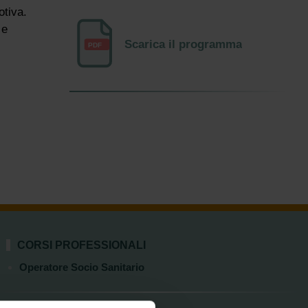
otiva.
 e
Scarica il programma
PDF
CORSI PROFESSIONALI
Operatore Socio Sanitario