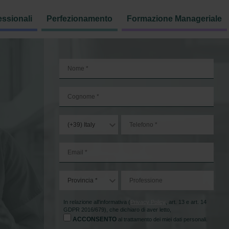
essionali
Perfezionamento
Formazione Manageriale
In relazione all'informativa (
Privacy Policy
, art. 13 e art. 14
GDPR 2016/679), che dichiaro di aver letto,
ACCONSENTO
al trattamento dei miei dati personali.