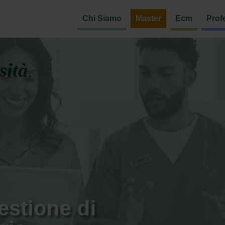
Chi Siamo
Master
Ecm
Prof
sità
,
estione di