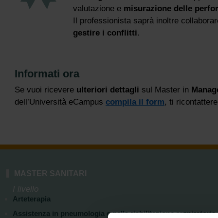
valutazione e
misurazione delle perfo
Il professionista saprà inoltre collabora
gestire i conflitti
.
Informati ora
Se vuoi ricevere
ulteriori dettagli
sul Master in
Manage
dell’Università eCampus
compila il form
, ti ricontatte
MASTER SANITARI
I livello
Arteterapia
Assistenza in pneumologia e nella riabilitazione respiratoria