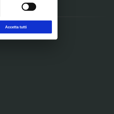
e specifiche (impronte
Sfide e futuro della biologia
ezione dettagli
. Puoi
Accetta tutti
l media e per analizzare il
nostri partner che si occupano
azioni che ha fornito loro o