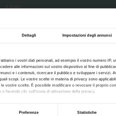
II livello
Chirurgia Plastica Estetica “Hands On"
Esperto in tecnologie avanzate telematiche: uso
microprocessori per patologie cardiovascolari e/o
nefrologiche gravi
Dettagli
Impostazioni degli annunci
Esperto in salute, sicurezza e ambiente nei luoghi di lavoro
privati e pubblici – HSE Management
Fitoterapia clinica
Gestione della violenza in ambito sociale, sanitario ed
rattiamo i vostri dati personali, ad esempio il vostro numero IP, 
educativo
dere alle informazioni sul vostro dispositivo al fine di pubblica
Gestione dell'area socio educativa e socio sanitaria
nunci e i contenuti, ricercare il pubblico e sviluppare i servizi. A
r quali scopi. Le vostre scelte in materia di privacy sono applicabi
La medicina estetica
to le vostre scelte. È possibile modificare o revocare il proprio 
Management per la direzione di struttura complessa
 o facendo clic sull'icona di attivazione della privacy.
Management per la gestione di organizzazioni sanitarie
Medicina estetica del volto
mo anche:
Medicina estetica globale
oni sulla tua posizione geografica, con un'approssimazione di qu
Preferenze
Statistiche