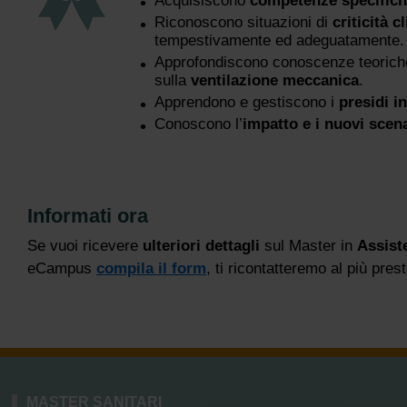
Acquisiscono
competenze specific
Riconoscono situazioni di
criticità c
tempestivamente ed adeguatamente.
Approfondiscono conoscenze teorich
sulla
ventilazione meccanica
.
Apprendono e gestiscono i
presidi i
Conoscono l’
impatto e i nuovi scen
Informati ora
Se vuoi ricevere
ulteriori dettagli
sul Master in
Assiste
eCampus
compila il form
, ti ricontatteremo al più prest
MASTER SANITARI