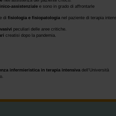
he
nell’assistenza del paziente critico.
linico-assistenziale
e sono in grado di affrontarle
e di
fisiologia e fisiopatologia
nel paziente di terapia inten
nvasivi
peculiari delle aree critiche.
ari
creatisi dopo la pandemia.
nza infermieristica in terapia intensiva
dell’Università
o.