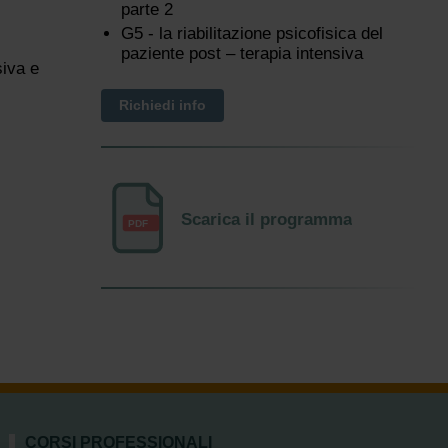
parte 2
G5 - la riabilitazione psicofisica del
paziente post – terapia intensiva
siva e
Richiedi info
Scarica il programma
PDF
CORSI PROFESSIONALI