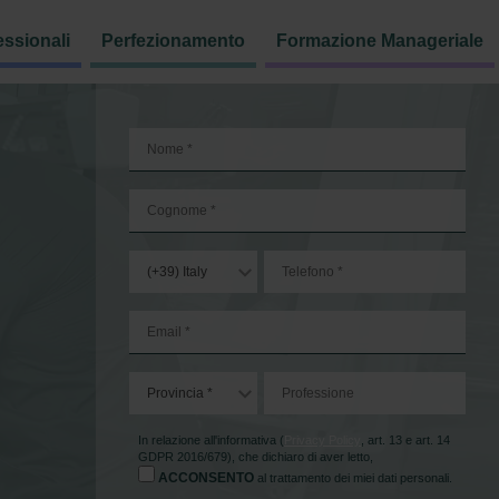
essionali
Perfezionamento
Formazione Manageriale
In relazione all'informativa (
Privacy Policy
, art. 13 e art. 14
GDPR 2016/679), che dichiaro di aver letto,
ACCONSENTO
al trattamento dei miei dati personali.