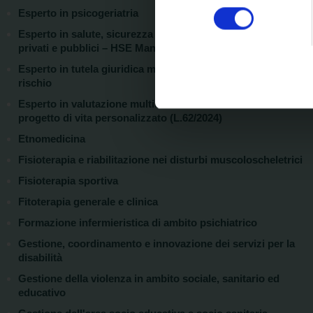
Identificare il tuo di
consenso
Esperto in psicogeriatria
digitali).
Esperto in salute, sicurezza e ambiente nei luoghi di lavoro
Approfondisci come vengono el
privati e pubblici – HSE Management
modificare o ritirare il tuo 
Esperto in tutela giuridica medicina legale e gestione-del-
rischio
Utilizziamo i cookie per perso
Esperto in valutazione multidimensionale della disabilità e
nostro traffico. Condividiamo 
progetto di vita personalizzato (L.62/2024)
di analisi dei dati web, pubbl
Etnomedicina
che hanno raccolto dal suo uti
Fisioterapia e riabilitazione nei disturbi muscoloscheletrici
Fisioterapia sportiva
Fitoterapia generale e clinica
Formazione infermieristica di ambito psichiatrico
Gestione, coordinamento e innovazione dei servizi per la
disabilità
Gestione della violenza in ambito sociale, sanitario ed
educativo