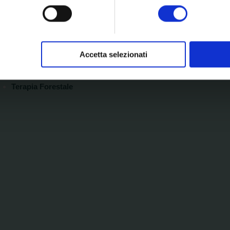
spositivo, scansionandolo attivamente alla ricerca di caratteristich
Medicina estetica: tecnologie esclusive ed apporti
innovativi
aborati i tuoi dati personali e imposta le tue preferenze nella
s
Nutrizione clinica e applicata
consenso in qualsiasi momento dalla Dichiarazione sui cookie.
Prevenzione e gestione dei reati ex D.lgd. 231/2001 nel
Accetta selezionati
mondo aziendale
nalizzare contenuti ed annunci, per fornire funzionalità dei socia
Risk management e Total quality management
inoltre informazioni sul modo in cui utilizza il nostro sito con i 
Terapia Forestale
icità e social media, i quali potrebbero combinarle con altre inform
lizzo dei loro servizi.