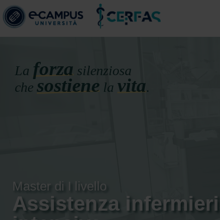
forza
La
silenziosa
sostiene
vita
che
la
.
Master di I livello
Assistenza infermieri