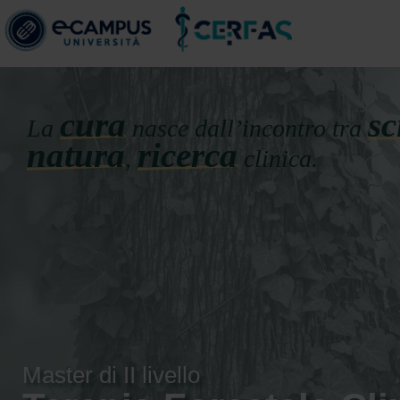
cura
sc
La
nasce dall’incontro tra
natura
ricerca
,
clinica.
Master di II livello