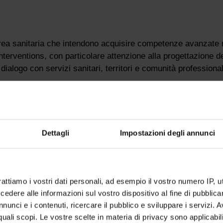
l’area sanitaria che intendono acquisire competenze avanzate 
nterventions, con particolare attenzione alla progettazione d
l dialogo con servizi sanitari, territori e comunità professional
dici, psicologi e psicoterapeuti, professionisti sanitari, biolog
e altri laureati magistrali dell’area sanitaria interessati a int
entificamente fondati di prevenzione, promozione della salu
, riabilitativo, psicosociale e di medicina integrata.
Dettagli
Impostazioni degli annunci
otranno assumere ruoli di responsabilità scientifica, clinica,
resso enti pubblici, servizi sanitari, parchi e aree protette,
ca e organizzazioni del terzo settore interessate allo svilupp
rattiamo i vostri dati personali, ad esempio il vostro numero IP, 
dere alle informazioni sul vostro dispositivo al fine di pubblica
nunci e i contenuti, ricercare il pubblico e sviluppare i servizi. A
r quali scopi. Le vostre scelte in materia di privacy sono applicabi