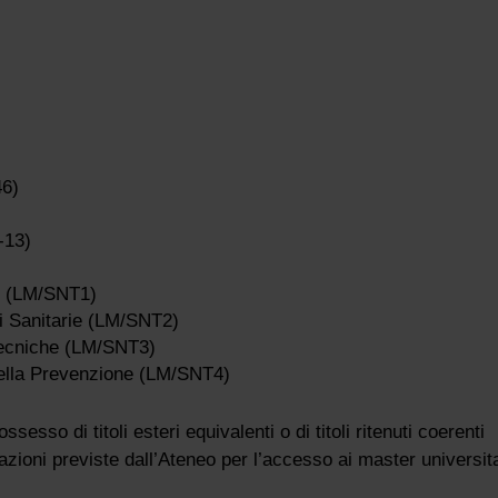
46)
-13)
he (LM/SNT1)
ni Sanitarie (LM/SNT2)
 Tecniche (LM/SNT3)
della Prevenzione (LM/SNT4)
esso di titoli esteri equivalenti o di titoli ritenuti coerenti
zioni previste dall’Ateneo per l’accesso ai master universita