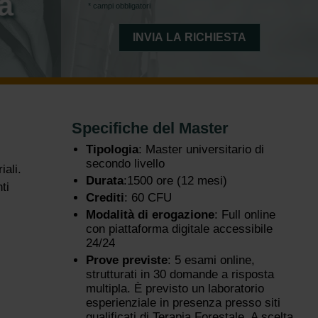
a
* campi obbligatori
Specifiche del Master
Tipologia
: Master universitario di
secondo livello
iali.
Durata
:1500 ore (12 mesi)
ti
Crediti
: 60 CFU
Modalità di erogazione
: Full online
con piattaforma digitale accessibile
24/24
Prove previste
: 5 esami online,
strutturati in 30 domande a risposta
multipla. È previsto un laboratorio
esperienziale in presenza presso siti
qualificati di Terapia Forestale. A scelta