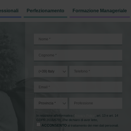
essionali
Perfezionamento
Formazione Manageriale
In relazione all'informativa (
Privacy Policy
, art. 13 e art. 14
GDPR 2016/679), che dichiaro di aver letto,
ACCONSENTO
al trattamento dei miei dati personali.