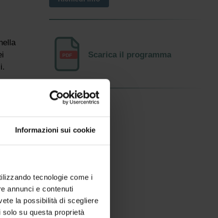
nella
ei
Scarica il programma
PDF
i.
i,
egrare
te e
Informazioni sui cookie
o
utilizzando tecnologie come i
re annunci e contenuti
vete la possibilità di scegliere
li solo su questa proprietà