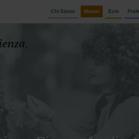
Chi Siamo
Master
Ecm
Prof
ienza
,