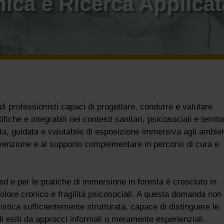
nica e Ricerca Applicat
 professionisti capaci di progettare, condurre e valutare
iche e integrabili nei contesti sanitari, psicosociali e territor
ta, guidata e valutabile di esposizione immersiva agli ambien
revenzione e al supporto complementare in percorsi di cura e
ased e per le pratiche di immersione in foresta è cresciuto in
dolore cronico e fragilità psicosociali. A questa domanda non
stica sufficientemente strutturata, capace di distinguere le
i esiti da approcci informali o meramente esperienziali.