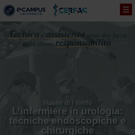
Tecnica
assistenza
e
sono due facce
responsabilità
della stessa
.
Master di I livello
L’infermiere in urologia:
tecniche endoscopiche e
chirurgiche